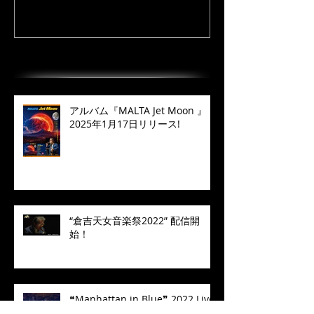
最近の投稿
アルバム『MALTA Jet Moon 』
2025年1月17日リリース!
“倉吉天女音楽祭2022” 配信開
始！
❝Manhattan in Blue❞ 2022 Live
Concert MALTA七人のサムライジ