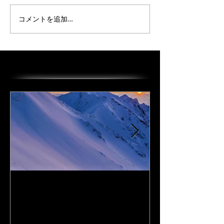
コメントを追加…
オススメの投稿
I Love DAiSEN-アイラブ大
CD『FLy Away
山-9/19リリース
2020年9月