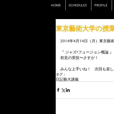
HOME
SCHEDULES
PROFILE
東京藝術大学の授
2014年4月14日（月）東京藝
『 ジャズ•フュージョン概論 
初見の実技〜さすが！ 
みんな上手いね！　次回も楽し
タグ：
日記
藝大講義