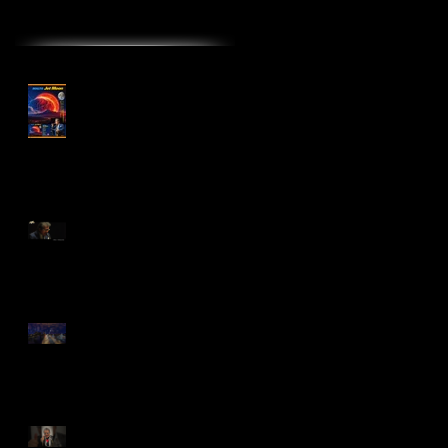
最近の投稿
アルバム『MALTA Jet
Moon 』2025年1月17日
リリース!
“倉吉天女音楽祭2022”
配信開始！
❝Manhattan in Blue❞
2022 Live Concert
MALTA七人のサムライ
ジャズ in Toyohashi
2023年 あけましてお