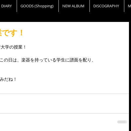
DIARY
GOODS (Shopping)
NEW ALBUM
DISCOGRAPHY
M
業です！
術大学の授業！ 
』この日は、楽器を持っている学生に譜面を配り、 
みだね！