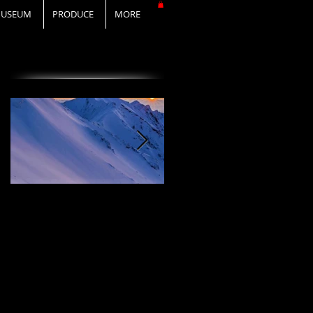
USEUM
PRODUCE
MORE
オススメの投稿
I Love DAiSEN-アイ
CD『FLy Away
ラブ大山-9/19リリー
Setting』2020年9月
ス
19日リリース！