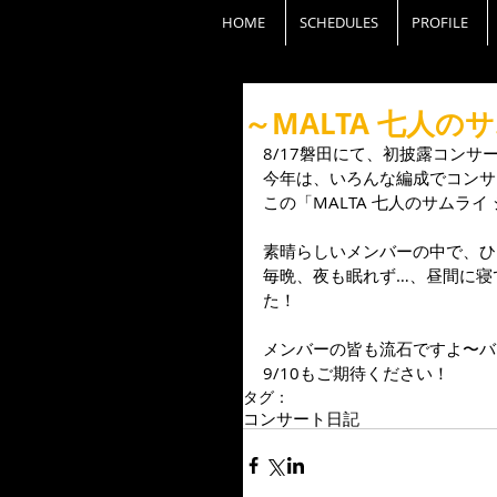
HOME
SCHEDULES
PROFILE
～MALTA 七人の
8/17磐田にて、初披露コンサー
今年は、いろんな編成でコンサ
この「MALTA 七人のサムライ 
素晴らしいメンバーの中で、ひ
毎晩、夜も眠れず…、昼間に寝
た！ 
メンバーの皆も流石ですよ〜バ
9/10もご期待ください！
タグ：
コンサート
日記