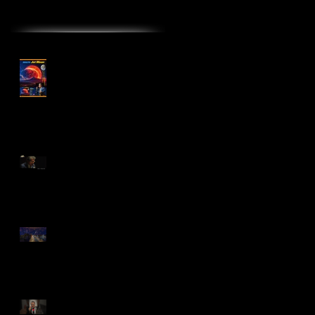
最近の投稿
アルバム『MALTA Jet
Moon 』2025年1月17日
リリース!
“倉吉天女音楽祭2022”
配信開始！
❝Manhattan in Blue❞
2022 Live Concert
MALTA七人のサムライ
ジャズ in Toyohashi
2023年 あけましてお