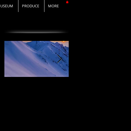
USEUM
PRODUCE
MORE
オススメの投稿
I Love DAiSEN-アイ
CD『FLy Away
ラブ大山-9/19リリー
Setting』2020年9月
ス
19日リリース！