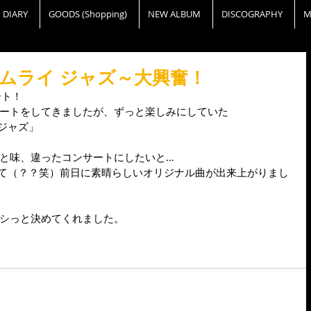
DIARY
GOODS (Shopping)
NEW ALBUM
DISCOGRAPHY
M
サムライ ジャズ～大興奮！
ト！ 
ートをしてきましたが、ずっと楽しみにしていた 
ジャズ」 
と味、違ったコンサートにしたいと… 
て（？？笑）前日に素晴らしいオリジナル曲が出来上がりまし
シっと決めてくれました。 