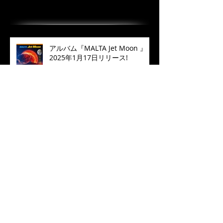
最近の投稿
アルバム『MALTA Jet Moon 』
2025年1月17日リリース!
“倉吉天女音楽祭2022” 配信開
始！
❝Manhattan in Blue❞ 2022 Live
Concert MALTA七人のサムライジ
ャズ in Toyohashi