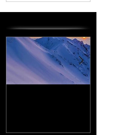
オススメの投稿
I Love DAiSEN-アイラブ大
CD『FLy Away
山-9/19リリース
2020年9月