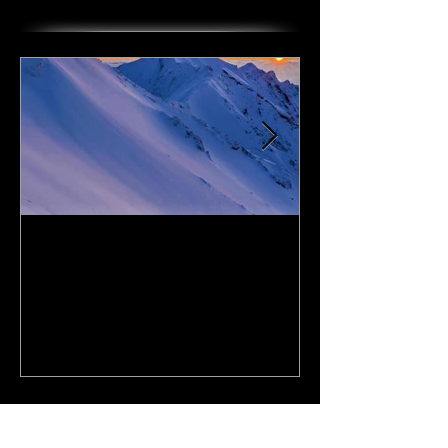
I Love DAiSEN-アイラブ大
CD『FLy Away
山-9/19リリース
2020年9月
最近の投稿