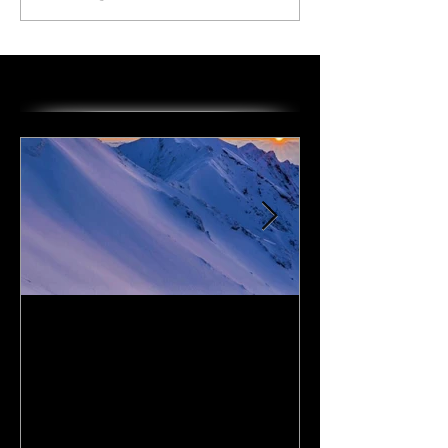
オススメの投稿
I Love DAiSEN-アイラブ大
CD『FLy Away
山-9/19リリース
2020年9月