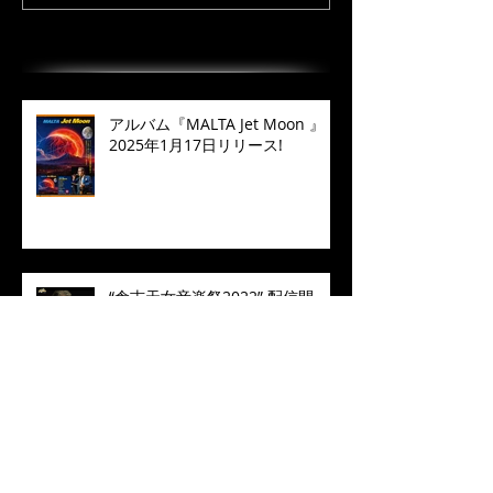
最近の投稿
アルバム『MALTA Jet Moon 』
2025年1月17日リリース!
“倉吉天女音楽祭2022” 配信開
始！
❝Manhattan in Blue❞ 2022 Live
Concert MALTA七人のサムライジ
ャズ in Toyohashi