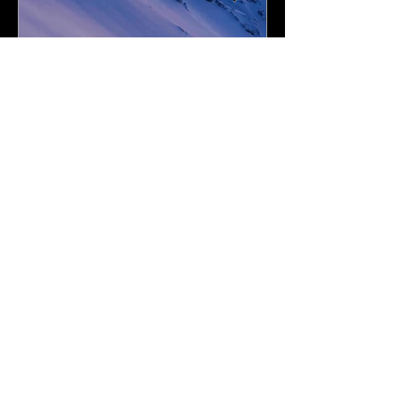
I Love DAiSEN-アイラブ大
CD『FLy Away
山-9/19リリース
2020年9月
最近の投稿
アルバム『MALTA Jet Moon 』
2025年1月17日リリース!