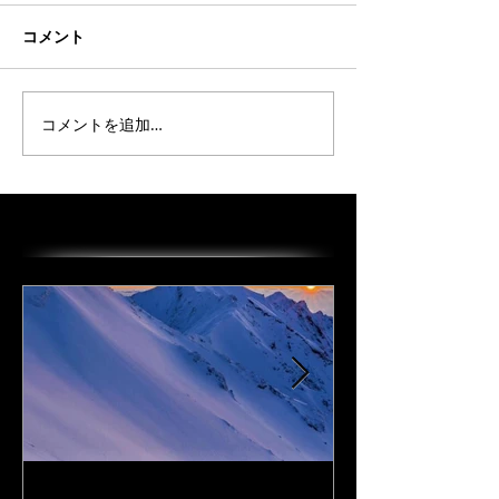
コメント
コメントを追加…
オススメの投稿
I Love DAiSEN-アイラブ大
CD『FLy Away