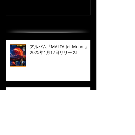
最近の投稿
アルバム『MALTA Jet Moon 』
2025年1月17日リリース!
“倉吉天女音楽祭2022” 配信開
始！
❝Manhattan in Blue❞ 2022 Live
Concert MALTA七人のサムライジ