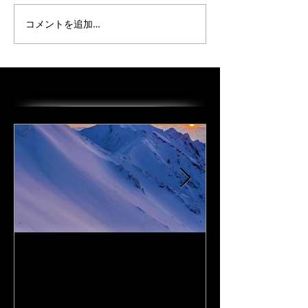
コメントを追加…
オススメの投稿
I Love DAiSEN-アイラブ大
CD『FLy Away
山-9/19リリース
2020年9月