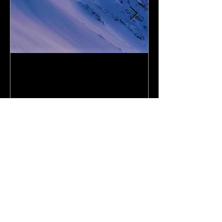
I Love DAiSEN-アイラブ大
CD『FLy Away
山-9/19リリース
2020年9月
最近の投稿
アルバム『MALTA Jet Moon 』
2025年1月17日リリース!