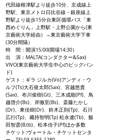
代田線根津駅より徒歩10分、京成線上
野駅、東京メトロ日比谷線・銀座線上
野駅より徒歩15分台東区循環バス「東
西めぐりん」上野駅・上野公園から(東
京藝術大学経由）→東京藝術大学下車
(30分間隔） 
時　間：開演15:00(開場14:30） 
出　演：MALTA(コンダクター&Sax) 
VIVO(東京藝術大学生中心のビッグバン
ド) 
ゲスト：ギラ ジルカ(Vo)アンディ・ウ
ルフ(Ts)大石俊太郎(Sax)、宮越悠貴
(Sax)、布川俊樹(Gt)、三木成能(Pf)、鳥
越啓介(Bs)、岸徹至(Bs)、斎藤たかし
(Dr)、東佳樹(Dr)、鈴木正則(Tp)、石川
広行(Tp)、藏持智明(Tp) 松永遼(Tb)、飯
田智彦(B.tb)、松本佳子(Pf)ほか多数 
チケット:ヴォートル・チケットセンタ
ー　TEL03-5355-1280 