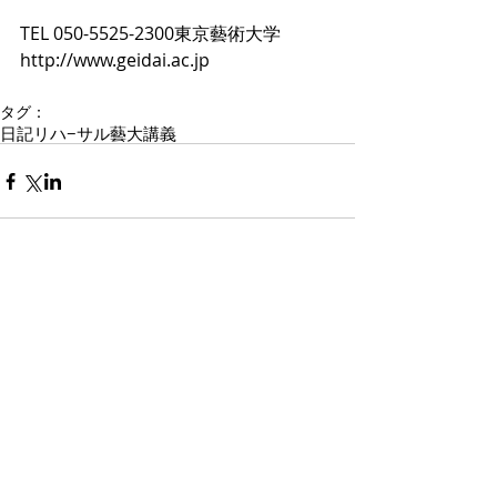
TEL 050-5525-2300東京藝術大学 
http://www.geidai.ac.jp 
タグ：
日記
リハ−サル
藝大講義
コメント
コメントを追加…