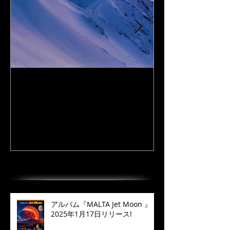
I Love DAiSEN-アイラブ大
CD『FLy Away
山-9/19リリース
2020年9月
最近の投稿
アルバム『MALTA Jet Moon 』
2025年1月17日リリース!