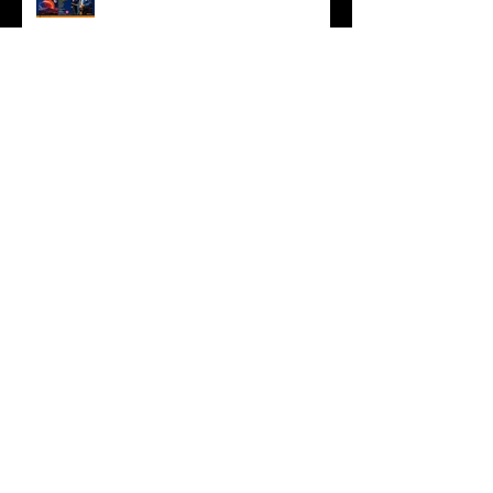
“倉吉天女音楽祭2022” 配信開
始！
❝Manhattan in Blue❞ 2022 Live
Concert MALTA七人のサムライジ
ャズ in Toyohashi
2023年 あけましておめでとう
ございます
MALTA公式YouTubeチャンネル