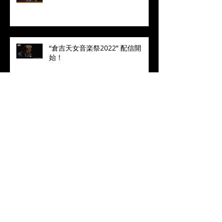
“倉吉天女音楽祭2022” 配信開
始！
❝Manhattan in Blue❞ 2022 Live
Concert MALTA七人のサムライジ
ャズ in Toyohashi
2023年 あけましておめでとう
ございます
MALTA公式YouTubeチャンネル