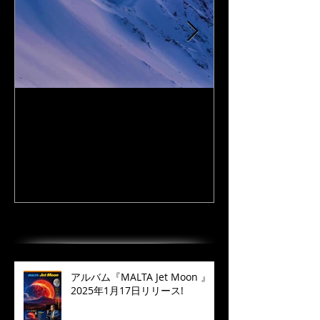
I Love DAiSEN-アイラブ大
CD『FLy Away
山-9/19リリース
2020年9月
最近の投稿
アルバム『MALTA Jet Moon 』
2025年1月17日リリース!