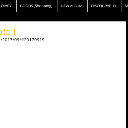
DIARY
GOODS (Shopping)
NEW ALBUM
DISCOGRAPHY
M
めに！
nfo/2017/09/#20170919