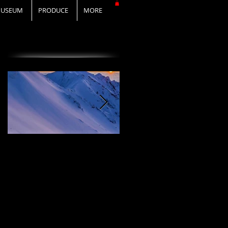
USEUM
PRODUCE
MORE
オススメの投稿
I Love DAiSEN-アイ
CD『FLy Away
ラブ大山-9/19リリー
Setting』2020年9月
ス
19日リリース！