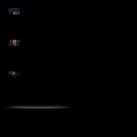
❝Manhattan in Blue❞
2022 Live Concert
MALTA七人のサムライ
ジャズ in Toyohashi
2023年 あけましてお
めでとうございます
MALTA公式YouTubeチャ
ンネル☆最新作☆
カテゴリーで記事を探す
malta賞
コンサート
テレビ出演
リハ−サル
仕事
仕事、日記
動画
大阪芸術大学
学校鑑賞会
日記
藝大講義