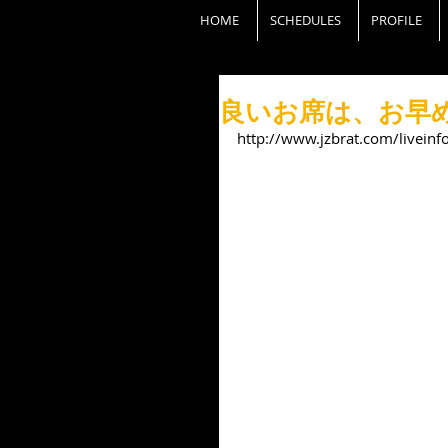
HOME
SCHEDULES
PROFILE
良いお席は、お早
http://www.jzbrat.com/livei