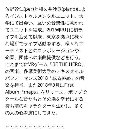
佐野幹仁(per)と和久井沙良(piano)によ
るインストゥルメンタルユニット。大
学にて出会い、互いの音楽性に惹かれ
てユニットを結成。2016年9月に初ラ
イブを迎えて以来、東京を拠点に様々
な場所でライブ活動をする。様々なア
ーティストとのコラボレーションや、
企業、団体への楽曲提供などを行う。
これまでにVRゲーム「BE THE HERO」
の音楽、多摩美術大学のテキスタイル
パフォーマンス2018「或る眺め」の音
楽を担当。また2018年9月にFirst 
Album『maps』をリリース。ポップで
クールな音たちとその場を幸せにする
持ち前のキャラクターを生かし、多く
の人の心を虜にしてきた。
～～～～～～～～～～～～～