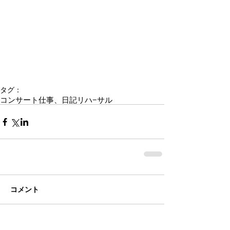
タグ：
コンサート
仕事、日記
リハ−サル
コメント
コメントを追加…