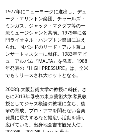
1977年にニューヨークに進出し、デュ
ーク・エリントン楽団、チャールズ・
ミンガス、ジャック・マクダフ等の一
流ミュージシャンと共演。1979年に名
門ライオネル・ハンプトン楽団に迎え
られ、同バンドのリード・アルト兼コ
ンサートマスターに就任。1983年デビ
ューアルバム『MALTA』を発表。1988
年発表の『HIGH PRESSURE』は、全米
でもリリースされ大ヒットとなる。
2008年大阪芸術大学の教授に就任。さ
らに2013年母校の東京藝術大学客員教
授としてジャズ概論の教壇に立ち、後
輩の育成、プロ・アマを問わない音楽
発展に尽力するなど幅広い活動を繰り
広げている。出身地倉吉市観光大使。
2013年～2017年「Jazz in 藝大」。