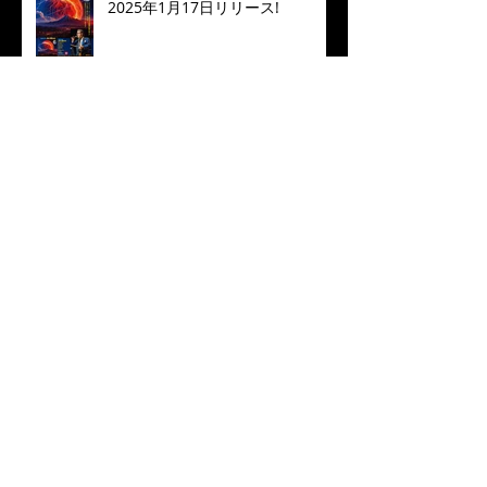
2025年1月17日リリース!
“倉吉天女音楽祭2022” 配信開
始！
❝Manhattan in Blue❞ 2022 Live
Concert MALTA七人のサムライジ
ャズ in Toyohashi
2023年 あけましておめでとう
ございます