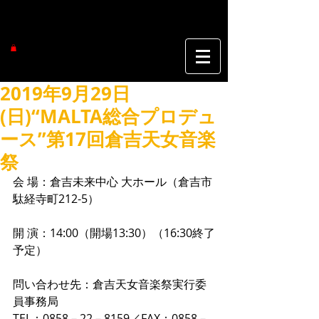
2019年9月29日
(日)“MALTA総合プロデュ
ース”第17回倉吉天女音楽
祭
会 場：倉吉未来中心 大ホール（倉吉市
駄経寺町212-5）
開 演：14:00（開場13:30）（16:30終了
予定）
問い合わせ先：倉吉天女音楽祭実行委
員事務局
TEL：0858－22－8159／FAX：0858－