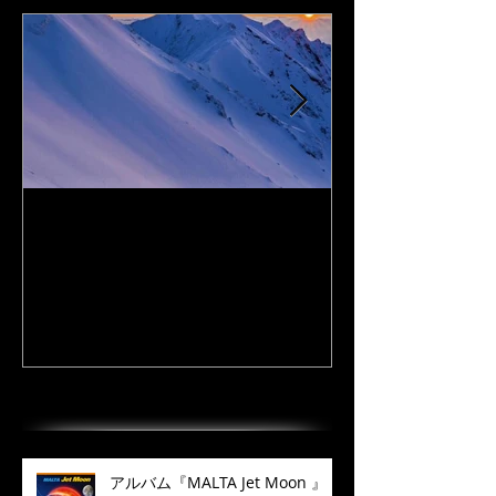
I Love DAiSEN-アイラブ大
CD『FLy Away
山-9/19リリース
2020年9月
最近の投稿
アルバム『MALTA Jet Moon 』