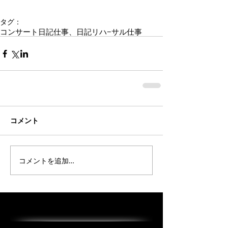
タグ：
コンサート
日記
仕事、日記
リハ−サル
仕事
コメント
コメントを追加…
オススメの投稿