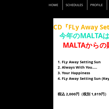
HOME
SCHEDULES
PROFILE
CD『FLy Away 
今年のMALTA
   MALTAか
1. FLy Away Setting Sun
2. Always With You.....
3. Your Happiness
4. FLy Away Setting Sun (K
税込 2,000円（税別 1,819円）