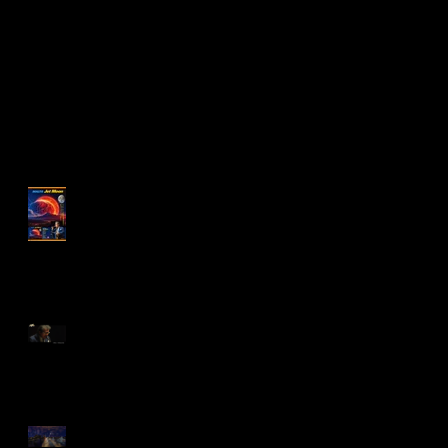
アルバム『MALTA Jet
Moon 』2025年1月17日
リリース!
“倉吉天女音楽祭2022”
配信開始！
❝Manhattan in Blue❞