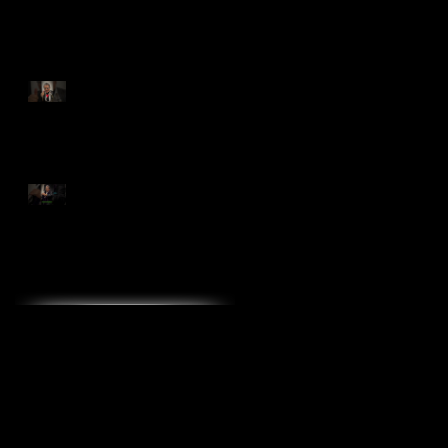
2022 Live Concert
MALTA七人のサムライ
ジャズ in Toyohashi
2023年 あけましてお
めでとうございます
MALTA公式YouTubeチャ
ンネル☆最新作☆
カテゴリーで記事を探す
malta賞
コンサート
テレビ出演
リハ−サル
仕事
仕事、日記
動画
大阪芸術大学
学校鑑賞会
日記
藝大講義