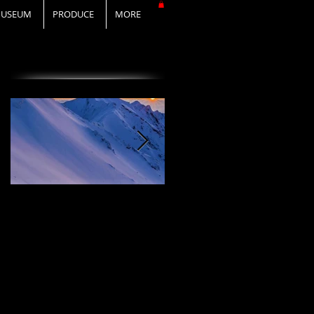
USEUM
PRODUCE
MORE
オススメの投稿
I Love DAiSEN-アイ
CD『FLy Away
ラブ大山-9/19リリー
Setting』2020年9月
ス
19日リリース！