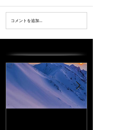
コメントを追加…
オススメの投稿
I Love DAiSEN-アイラブ大
CD『FLy Away
山-9/19リリース
2020年9月