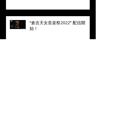
“倉吉天女音楽祭2022” 配信開
始！
❝Manhattan in Blue❞ 2022 Live
Concert MALTA七人のサムライジ
ャズ in Toyohashi
2023年 あけましておめでとう
ございます
MALTA公式YouTubeチャンネル
☆最新作☆