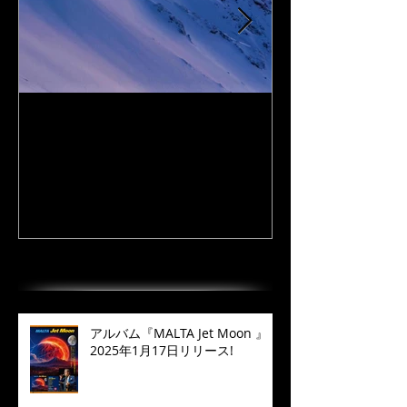
I Love DAiSEN-アイラブ大
CD『FLy Away
山-9/19リリース
2020年9月
最近の投稿
アルバム『MALTA Jet Moon 』
2025年1月17日リリース!