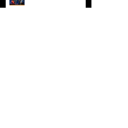
“倉吉天女音楽祭2022” 配信開
始！
❝Manhattan in Blue❞ 2022 Live
Concert MALTA七人のサムライジ
ャズ in Toyohashi
2023年 あけましておめでとう
ございます
MALTA公式YouTubeチャンネル