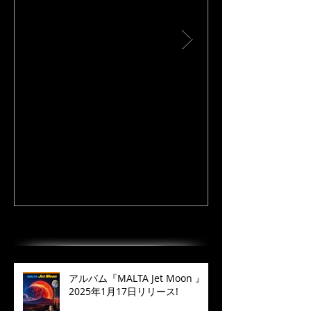
I Love DAiSEN-アイラブ大
CD『FLy Away
山-9/19リリース
2020年9月
最近の投稿
アルバム『MALTA Jet Moon 』
2025年1月17日リリース!