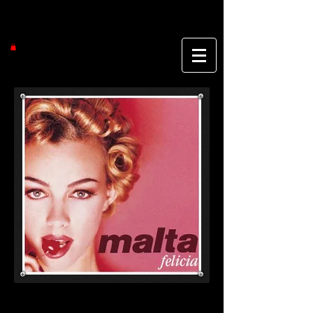
『FELICIA』