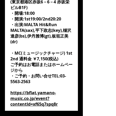
(東京都港区赤坂6－6－4 赤坂栄
ビルB1F)
・開場:18:00
・開演:1st19:00/2nd20:20
・出演:MALTA Hit&Run
MALTA(sax),平下政志(key),樋沢
達彦(bs),伊丹雅博(gt),板垣正美
(dr)
・MC(ミュージックチャージ) 1st
2nd 通料金 ￥7,150(税込)
ご予約はお電話またはホームペー
ジから
・ご予約・お問い合せTEL:
03-
5563-2563
https://bflat.yamano-
music.co.jp/event?
contentId=xf65q7spq8r