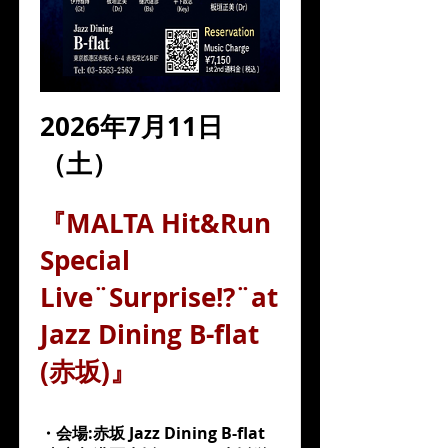
2026年7月11日
（土）
『MALTA Hit&Run
Special
Live¨Surprise!?¨at
Jazz Dining B-flat
(赤坂)』
・会場:赤坂 Jazz Dining B-flat