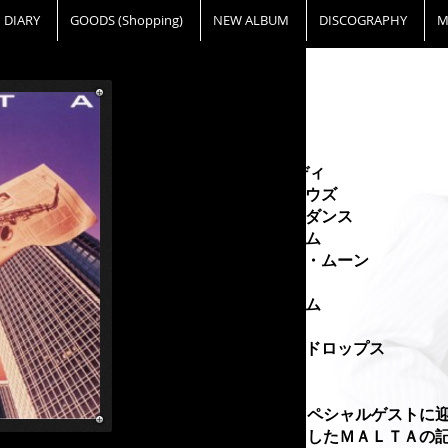
DIARY
GOODS (Shopping)
NEW ALBUM
DISCOGRAPHY
M
『MALTA』
VICJ-18006
1. シャイニー・レイディ
2.アマング・ザ・クラウズ
3.ダンス・アフター・ダンス
4.イン・ユア・ドリーム
5.ブライト・シルバー・ムーン
6.ナイト・マジック
7.イーブニング・カーム
8.ホワッツ・アップ
9.クリスタル・レインドロップス
10.ビー・マイ
エリック・ゲイルをスペシャルゲストに
トなサウンドを打ち出したＭＡＬＴＡの