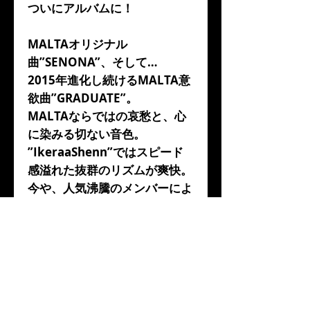
ついにアルバムに！
MALTAオリジナル
曲”SENONA”、そして…
2015年進化し続けるMALTA意
欲曲”GRADUATE”。
MALTAならではの哀愁と、心
に染みる切ない音色。
”IkeraaShenn”ではスピード
感溢れた抜群のリズムが爽快。
今や、人気沸騰のメンバーによ
る、渾身の作品が出来上がりま
した。
MALTA (Sax)
TOSHIKI NUNOKAWA (Gf)
NARIYOSHI MIKI (Pf)