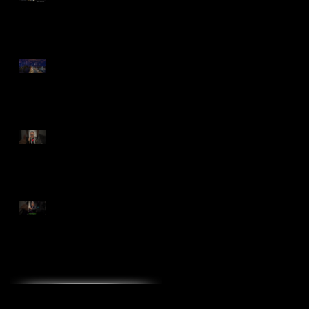
配信開始！
❝Manhattan in Blue❞
2022 Live Concert
MALTA七人のサムライ
ジャズ in Toyohashi
2023年 あけましてお
めでとうございます
MALTA公式YouTubeチャ
ンネル☆最新作☆
カテゴリーで記事を探す
malta賞
コンサート
テレビ出演