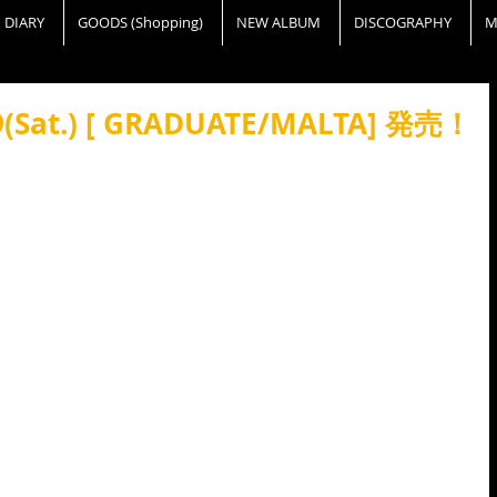
DIARY
GOODS (Shopping)
NEW ALBUM
DISCOGRAPHY
M
9(Sat.) [ GRADUATE/MALTA] 発売！