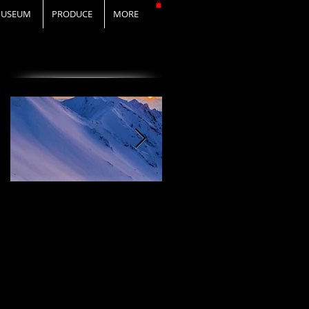
USEUM
PRODUCE
MORE
オススメの投稿
I Love DAiSEN-アイ
CD『FLy Away
ラブ大山-9/19リリー
Setting』2020年9月
ス
19日リリース！