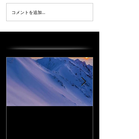
コメントを追加…
オススメの投稿
I Love DAiSEN-アイラブ大
CD『FLy Away
山-9/19リリース
2020年9月