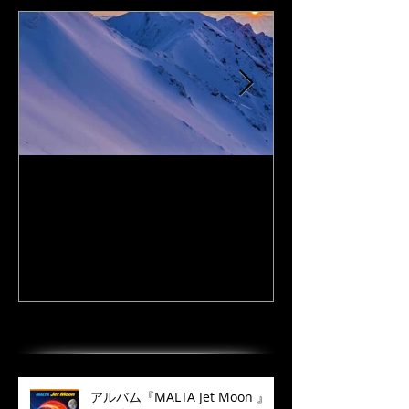
I Love DAiSEN-アイラブ大
CD『FLy Away
山-9/19リリース
2020年9月
最近の投稿
アルバム『MALTA Jet Moon 』