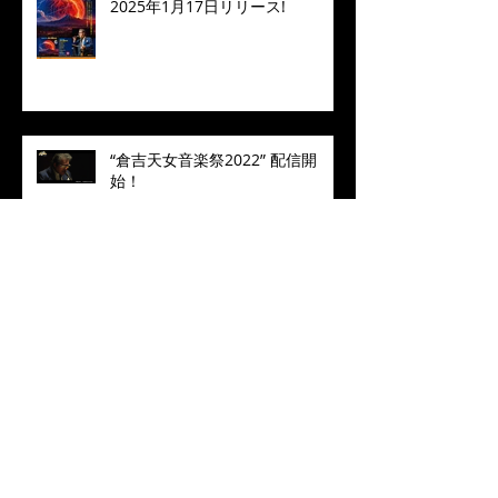
2025年1月17日リリース!
“倉吉天女音楽祭2022” 配信開
始！
❝Manhattan in Blue❞ 2022 Live
Concert MALTA七人のサムライジ
ャズ in Toyohashi
2023年 あけましておめでとう
ございます