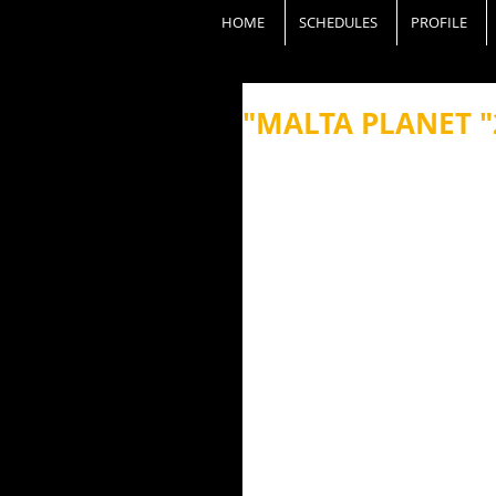
HOME
SCHEDULES
PROFILE
"MALTA PLANET "