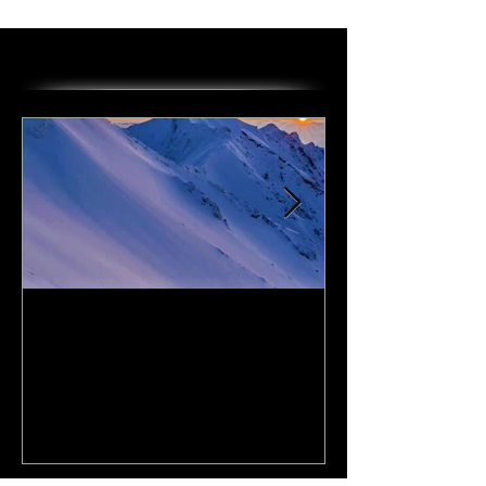
オススメの投稿
I Love DAiSEN-アイラブ大
CD『FLy Away
山-9/19リリース
2020年9月